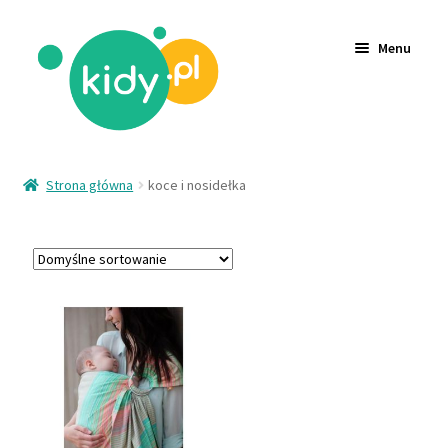
Menu
Akcesoria
Strona główna
koce i nosidełka
Zabawki
Ubrania
Wyprzedaż
Logowanie
Rejestracja