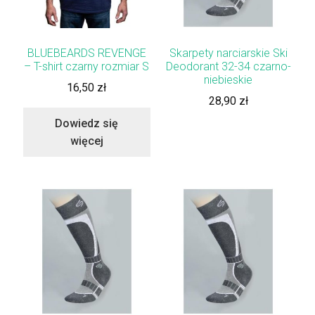
BLUEBEARDS REVENGE
Skarpety narciarskie Ski
– T-shirt czarny rozmiar S
Deodorant 32-34 czarno-
niebieskie
16,50
zł
28,90
zł
Dowiedz się
więcej