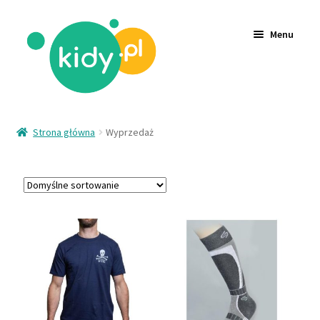
Menu
Akcesoria
Strona główna
Wyprzedaż
Zabawki
Ubrania
Wyprzedaż
Logowanie
Rejestracja