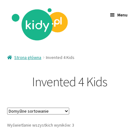
Menu
Akcesoria
Strona główna
Invented 4 Kids
Zabawki
Invented 4 Kids
Ubrania
Wyprzedaż
Logowanie
Rejestracja
Wyświetlanie wszystkich wyników: 3