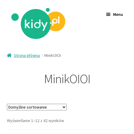
Menu
Akcesoria
Strona główna
MinikOIOI
Zabawki
MinikOIOI
Ubrania
Wyprzedaż
Logowanie
Rejestracja
Wyświetlanie 1–12 z 42 wyników