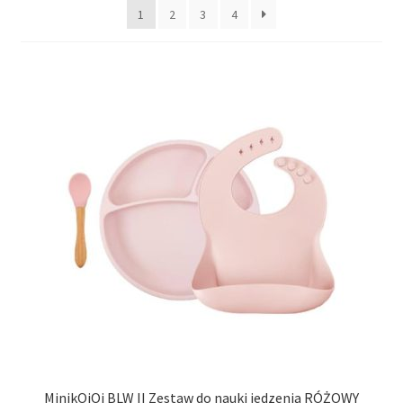
1
2
3
4
MinikOiOi BLW II Zestaw do nauki jedzenia RÓŻOWY