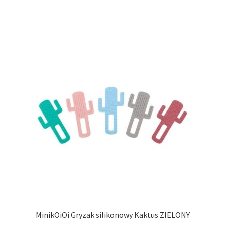
MinikOiOi Gryzak silikonowy Kaktus ZIELONY