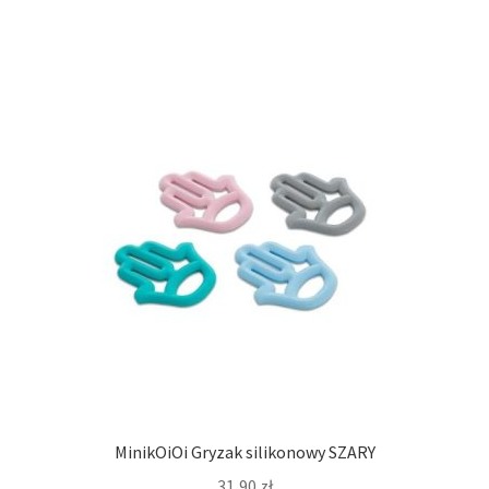
MinikOiOi Gryzak silikonowy SZARY
31,90
zł