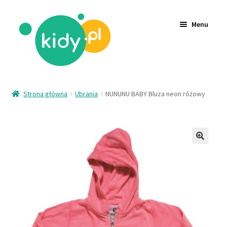
Menu
Akcesoria
Strona główna
Ubrania
NUNUNU BABY Bluza neon różowy
Zabawki
Ubrania
🔍
Wyprzedaż
Logowanie
Rejestracja