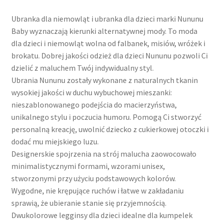
Ubranka dla niemowląt i ubranka dla dzieci marki Nununu
Baby wyznaczają kierunki alternatywnej mody. To moda
dla dzieci i niemowląt wolna od falbanek, misiów, wróżek i
brokatu. Dobrej jakości odzież dla dzieci Nununu pozwoli Ci
dzielić z maluchem Twój indywidualny styl.
Ubrania Nununu zostały wykonane z naturalnych tkanin
wysokiej jakości w duchu wybuchowej mieszanki:
nieszablonowanego podejścia do macierzyństwa,
unikalnego stylu i poczucia humoru. Pomogą Ci stworzyć
personalną kreację, uwolnić dziecko z cukierkowej otoczki i
dodać mu miejskiego luzu.
Designerskie spojrzenia na strój malucha zaowocowało
minimalistycznymi formami, wzorami unisex,
stworzonymi przy użyciu podstawowych kolorów.
Wygodne, nie krępujące ruchów i łatwe w zakładaniu
sprawią, że ubieranie stanie się przyjemnością.
Dwukolorowe legginsy dla dzieci idealne dla kumpelek