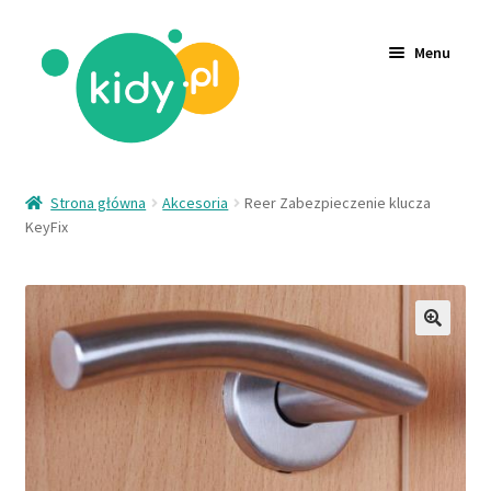
Menu
Akcesoria
Strona główna
Akcesoria
Reer Zabezpieczenie klucza
Zabawki
KeyFix
Ubrania
Wyprzedaż
🔍
Logowanie
Rejestracja