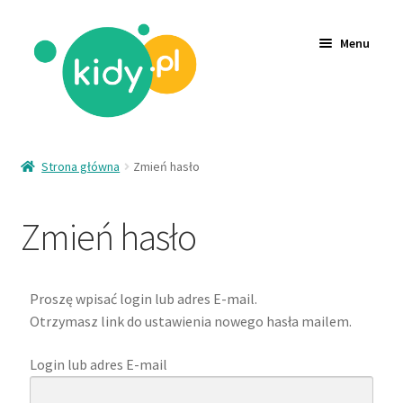
Menu
Akcesoria
Strona główna
Zmień hasło
Zabawki
Zmień hasło
Ubrania
Wyprzedaż
Proszę wpisać login lub adres E-mail.
Logowanie
Otrzymasz link do ustawienia nowego hasła mailem.
Rejestracja
Login lub adres E-mail